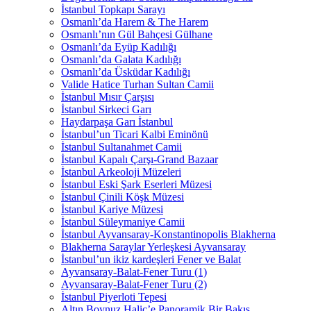
İstanbul Topkapı Sarayı
Osmanlı’da Harem & The Harem
Osmanlı’nın Gül Bahçesi Gülhane
Osmanlı’da Eyüp Kadılığı
Osmanlı’da Galata Kadılığı
Osmanlı’da Üsküdar Kadılığı
Valide Hatice Turhan Sultan Camii
İstanbul Mısır Çarşısı
İstanbul Sirkeci Garı
Haydarpaşa Garı İstanbul
İstanbul’un Ticari Kalbi Eminönü
İstanbul Sultanahmet Camii
İstanbul Kapalı Çarşı-Grand Bazaar
İstanbul Arkeoloji Müzeleri
İstanbul Eski Şark Eserleri Müzesi
İstanbul Çinili Köşk Müzesi
İstanbul Kariye Müzesi
İstanbul Süleymaniye Camii
İstanbul Ayvansaray-Konstantinopolis Blakherna
Blakherna Saraylar Yerleşkesi Ayvansaray
İstanbul’un ikiz kardeşleri Fener ve Balat
Ayvansaray-Balat-Fener Turu (1)
Ayvansaray-Balat-Fener Turu (2)
İstanbul Piyerloti Tepesi
Altın Boynuz Haliç’e Panoramik Bir Bakış