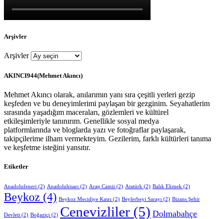
Arşivler
Arşivler
AKINCI944(Mehmet Akıncı)
Mehmet Akıncı olarak, anılarımın yanı sıra çeşitli yerleri gezip
keşfeden ve bu deneyimlerimi paylaşan bir gezginim. Seyahatlerim
sırasında yaşadığım maceraları, gözlemleri ve kültürel
etkileşimleriyle tanınırım. Genellikle sosyal medya
platformlarında ve bloglarda yazı ve fotoğraflar paylaşarak,
takipçilerime ilham vermekteyim. Gezilerim, farklı kültürleri tanıma
ve keşfetme isteğini yansıtır.
Etiketler
Anadolufeneri
(2)
Anadoluhisarı
(2)
Arap Camii
(2)
Atatürk
(2)
Balık Ekmek
(2)
Beykoz
(4)
Beykoz Mecidiye Kasrı
(2)
Beylerbeyi Sarayı
(2)
Bizans Şehir
Cenevizliler
(5)
Dolmabahçe
Devleti
(2)
Boğaziçi
(2)