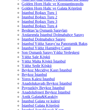
Golden Horn Haliç ve Konstantinopolis
Golden Horn Haliç ve Galata Köprüsü
İstanbul Boğazı Turu 1
İstanbul Boğazı Turu 2
İstanbul Boğazı Turu 3
İstanbul Boğazı Turu 4
Beşiktaş’ta Osmanlı Sarayları
Anılarımda İstanbul Dolmabahçe Sarayı
İstanbul Dolmabahçe Sarayı
İstanbul Yıldız Sarayı’na Panoramik Bakış
İstanbul Yıldız Hamidiye Camii
Son Osmanlı Sarayı Yıldız Yerleşkesi
Yıldız Şale Köşkü
Yıldız Malta Köşkü İstanbul
Yıldız Sedir Köşkü
Beykoz Mecidiye Kasrı İstanbul
Beykoz İstanbul
Yoros Kalesi İstanbul
Anadolukavağı Beykoz İstanbul
Poyrazköy Beykoz İstanbul
Anadolufeneri Beykoz İstanbul
Antik Galata&Karaköy
İstanbul Galata ve kulesi
İstanbul Galata Köprüsü
İstanbul Aynalıkavak Kasrı