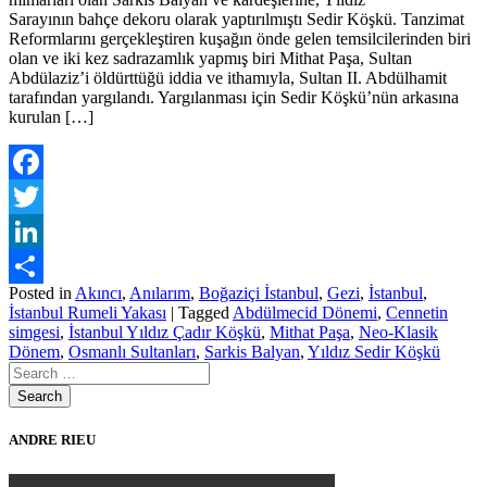
Sarayının bahçe dekoru olarak yaptırılmıştı Sedir Köşkü. Tanzimat
Reformlarını gerçekleştiren kuşağın önde gelen temsilcilerinden biri
olan ve iki kez sadrazamlık yapmış biri Mithat Paşa, Sultan
Abdülaziz’i öldürttüğü iddia ve ithamıyla, Sultan II. Abdülhamit
tarafından yargılandı. Yargılanması için Sedir Köşkü’nün arkasına
kurulan […]
Facebook
Twitter
LinkedIn
Posted in
Akıncı
,
Anılarım
,
Boğaziçi İstanbul
,
Gezi
,
İstanbul
,
Paylaş
İstanbul Rumeli Yakası
|
Tagged
Abdülmecid Dönemi
,
Cennetin
simgesi
,
İstanbul Yıldız Çadır Köşkü
,
Mithat Paşa
,
Neo-Klasik
Dönem
,
Osmanlı Sultanları
,
Sarkis Balyan
,
Yıldız Sedir Köşkü
ANDRE RIEU