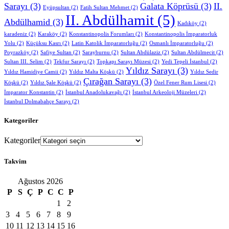
Sarayı
(3)
Galata Köprüsü
(3)
II.
Eyüpsultan
(2)
Fatih Sultan Mehmet
(2)
II. Abdülhamit
(5)
Abdülhamid
(3)
Kadıköy
(2)
karadeniz
(2)
Karaköy
(2)
Konstantinopolis Forumları
(2)
Konstantinopolis İmparatorluk
Yolu
(2)
Küçüksu Kasrı
(2)
Latin Katolik İmparatorluğu
(2)
Osmanlı İmparatorluğu
(2)
Poyrazköy
(2)
Safiye Sultan
(2)
Sarayburnu
(2)
Sultan Abdülaziz
(2)
Sultan Abdülmecit
(2)
Sultan III. Selim
(2)
Tekfur Sarayı
(2)
Topkapı Sarayı Müzesi
(2)
Yedi Tepeli İstanbul
(2)
Yıldız Sarayı
(3)
Yıldız Hamidiye Camii
(2)
Yıldız Malta Köşkü
(2)
Yıldız Sedir
Çırağan Sarayı
(3)
Köşkü
(2)
Yıldız Şale Köşkü
(2)
Özel Fener Rum Lisesi
(2)
İmparator Konstantin
(2)
İstanbul Anadolukavağı
(2)
İstanbul Arkeoloji Müzeleri
(2)
İstanbul Dolmabahçe Sarayı
(2)
Kategoriler
Kategoriler
Takvim
Ağustos 2026
P
S
Ç
P
C
C
P
1
2
3
4
5
6
7
8
9
10
11
12
13
14
15
16