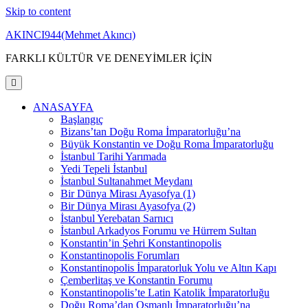
Skip to content
AKINCI944(Mehmet Akıncı)
FARKLI KÜLTÜR VE DENEYİMLER İÇİN
ANASAYFA
Başlangıç
Bizans’tan Doğu Roma İmparatorluğu’na
Büyük Konstantin ve Doğu Roma İmparatorluğu
İstanbul Tarihi Yarımada
Yedi Tepeli İstanbul
İstanbul Sultanahmet Meydanı
Bir Dünya Mirası Ayasofya (1)
Bir Dünya Mirası Ayasofya (2)
İstanbul Yerebatan Sarnıcı
İstanbul Arkadyos Forumu ve Hürrem Sultan
Konstantin’in Şehri Konstantinopolis
Konstantinopolis Forumları
Konstantinopolis İmparatorluk Yolu ve Altın Kapı
Çemberlitaş ve Konstantin Forumu
Konstantinopolis’te Latin Katolik İmparatorluğu
Doğu Roma’dan Osmanlı İmparatorluğu’na