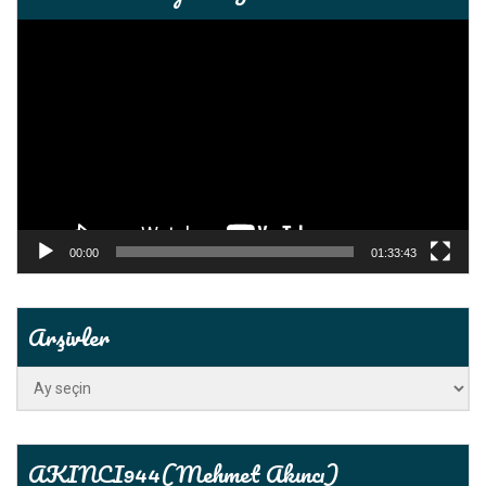
Video
oynatıcı
00:00
01:33:43
Arşivler
Arşivler
AKINCI944(Mehmet Akıncı)