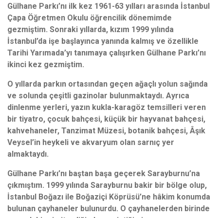
Gülhane Parkı’nı ilk kez 1961-63 yılları arasında İstanbul
Çapa Öğretmen Okulu öğrencilik dönemimde
gezmiştim. Sonraki yıllarda, kızım 1999 yılında
İstanbul’da işe başlayınca yanında kalmış ve özellikle
Tarihi Yarımada’yı tanımaya çalışırken Gülhane Parkı’nı
ikinci kez gezmiştim.
O yıllarda parkın ortasından geçen ağaçlı yolun sağında
ve solunda çeşitli gazinolar bulunmaktaydı. Ayrıca
dinlenme yerleri, yazın kukla-karagöz temsilleri veren
bir tiyatro, çocuk bahçesi, küçük bir hayvanat bahçesi,
kahvehaneler, Tanzimat Müzesi, botanik bahçesi, Âşık
Veysel’in heykeli ve akvaryum olan sarnıç yer
almaktaydı.
Gülhane Parkı’nı baştan başa geçerek Sarayburnu’na
çıkmıştım. 1999 yılında Sarayburnu bakir bir bölge olup,
İstanbul Boğazı ile Boğaziçi Köprüsü’ne hâkim konumda
bulunan çayhaneler bulunurdu. O çayhanelerden birinde