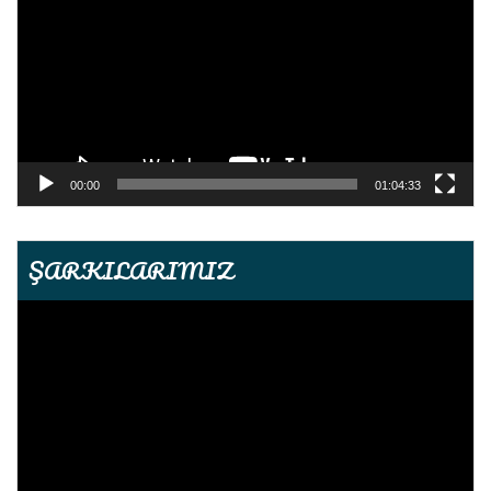
00:00
01:04:33
ŞARKILARIMIZ
Video
oynatıcı