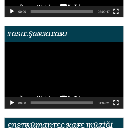
00:00
02:09:47
FASIL ŞARKILARI
Video
oynatıcı
00:00
01:09:21
ENSTRÜMANTEL KAFE MÜZİĞİ