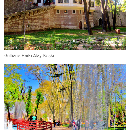
Gülhane Parkı Alay Köşkü