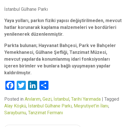
İstanbul Gülhane Parkı
Yaya yolları, parkın fiziki yapısı değiştirilmeden, mevcut
hatlar korunarak kaplama malzemeleri ve bordürleri
yenilenerek düzenlenmiştir.
Parkta bulunan; Hayvanat Bahçesi, Park ve Bahçeler
Yemekhanesi, Gülhane Şefliği, Tanzimat Müzesi,
mevcut yapılarda konumlanmış idari fonksiyonları
içeren birimler ve bunlara bağlı uyuşmayan yapılar
kaldırılmıştır.
Facebook
Twitter
LinkedIn
Paylaş
Posted in
Anılarım
,
Gezi
,
İstanbul
,
Tarihi Yarımada
|
Tagged
Alay Köşkü
,
İstanbul Gülhane Parkı
,
Meşrutiyet'in İlanı
,
Sarayburnu
,
Tanzimat Fermanı