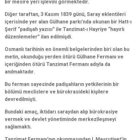
bir mesire yeri işlevini görmektedir.
Diğer taraftan, 3 Kasım 1839 günü, Saray eklentileri
içerisinde yer alan Gülhane parkı’nda okunan bir Hatt-ı
Şerif “padişah yazısı” ile Tanzimat-ı Hayriye “hayırlı
düzenlemeler” ilan edilmişdi.
Osmanlı tarihinin en önemli belgelerinden biri olan bu
metin, okunduğu yerden ötürü Gülhane Fermanı ve
içeriğinden ötürü Tanzimat Fermanı adıyla da
anılmaktadır.
Bu ferman sayesinde padişahların yetkilerinin bir
bölümü meclislere ve bürokrasideki kişilere
devredilmişti.
Bundaki amaç, iktidarı saraydan alıp bürokrasiye
vermek ve devlet yönetiminde merkezîleşmeyi
sağlamaktı.
Tanzimat Fermanı’nın okunmasından I. Meşrutiyet’in