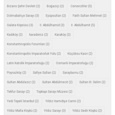
Bizans Şehir Devleti
(2)
Boğaziçi
(2)
Cenevizliler
(5)
Dolmabahçe Sarayı
(3)
Eyüpsultan
(2)
Fatih Sultan Mehmet
(2)
Galata Köprüsü
(3)
II. Abdülhamid
(3)
II. Abdülhamit
(5)
Kadıköy
(2)
karadeniz
(2)
Karaköy
(2)
Konstantinopolis Forumları
(2)
Konstantinopolis İmparatorluk Yolu
(2)
Küçüksu Kasrı
(2)
Latin Katolik İmparatorluğu
(2)
Osmanlı İmparatorluğu
(2)
Poyrazköy
(2)
Safiye Sultan
(2)
Sarayburnu
(2)
Sultan Abdülaziz
(2)
Sultan Abdülmecit
(2)
Sultan III. Selim
(2)
Tekfur Sarayı
(2)
Topkapı Sarayı Müzesi
(2)
Yedi Tepeli İstanbul
(2)
Yıldız Hamidiye Camii
(2)
Yıldız Malta Köşkü
(2)
Yıldız Sarayı
(3)
Yıldız Sedir Köşkü
(2)