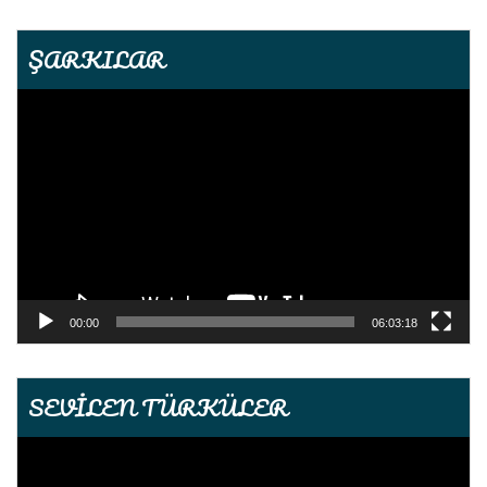
ŞARKILAR
Video
oynatıcı
00:00
06:03:18
SEVİLEN TÜRKÜLER
Video
oynatıcı