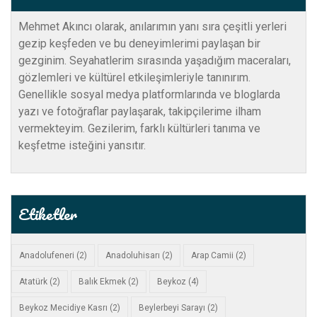
Mehmet Akıncı olarak, anılarımın yanı sıra çeşitli yerleri
gezip keşfeden ve bu deneyimlerimi paylaşan bir
gezginim. Seyahatlerim sırasında yaşadığım maceraları,
gözlemleri ve kültürel etkileşimleriyle tanınırım.
Genellikle sosyal medya platformlarında ve bloglarda
yazı ve fotoğraflar paylaşarak, takipçilerime ilham
vermekteyim. Gezilerim, farklı kültürleri tanıma ve
keşfetme isteğini yansıtır.
Etiketler
Anadolufeneri
(2)
Anadoluhisarı
(2)
Arap Camii
(2)
Atatürk
(2)
Balık Ekmek
(2)
Beykoz
(4)
Beykoz Mecidiye Kasrı
(2)
Beylerbeyi Sarayı
(2)