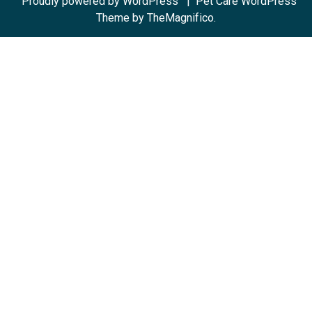
Proudly powered by WordPress
|
Pet Care WordPress
Theme by TheMagnifico.