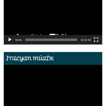
00:00
02:22:55
İTALYAN MÜZİK
Video
oynatıcı