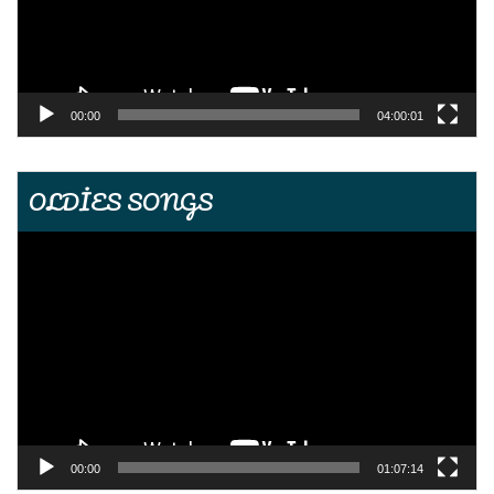
00:00
04:00:01
OLDİES SONGS
Video
oynatıcı
00:00
01:07:14