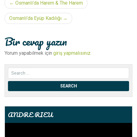
Yazı
Osmanlı’da Harem & The Harem
dolaşımı
Osmanlı’da Eyüp Kadılığı
Bir cevap yazın
Yorum yapabilmek için
giriş yapmalısınız
.
ANDRE RIEU
Video
oynatıcı