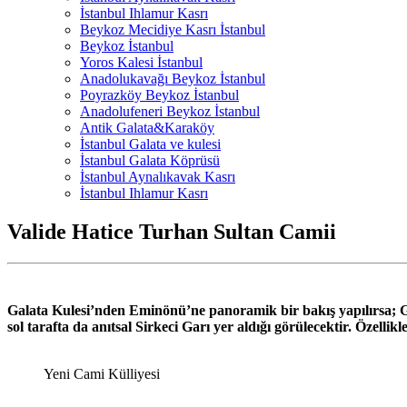
İstanbul Ihlamur Kasrı
Beykoz Mecidiye Kasrı İstanbul
Beykoz İstanbul
Yoros Kalesi İstanbul
Anadolukavağı Beykoz İstanbul
Poyrazköy Beykoz İstanbul
Anadolufeneri Beykoz İstanbul
Antik Galata&Karaköy
İstanbul Galata ve kulesi
İstanbul Galata Köprüsü
İstanbul Aynalıkavak Kasrı
İstanbul Ihlamur Kasrı
Valide Hatice Turhan Sultan Camii
Galata Kulesi’nden Eminönü’ne panoramik bir bakış yapılırsa; 
sol tarafta da anıtsal Sirkeci Garı yer aldığı görülecektir.
Özellikl
Yeni Cami Külliyesi