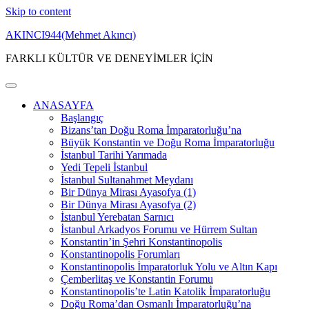
Skip to content
AKINCI944(Mehmet Akıncı)
FARKLI KÜLTÜR VE DENEYİMLER İÇİN
ANASAYFA
Başlangıç
Bizans’tan Doğu Roma İmparatorluğu’na
Büyük Konstantin ve Doğu Roma İmparatorluğu
İstanbul Tarihi Yarımada
Yedi Tepeli İstanbul
İstanbul Sultanahmet Meydanı
Bir Dünya Mirası Ayasofya (1)
Bir Dünya Mirası Ayasofya (2)
İstanbul Yerebatan Sarnıcı
İstanbul Arkadyos Forumu ve Hürrem Sultan
Konstantin’in Şehri Konstantinopolis
Konstantinopolis Forumları
Konstantinopolis İmparatorluk Yolu ve Altın Kapı
Çemberlitaş ve Konstantin Forumu
Konstantinopolis’te Latin Katolik İmparatorluğu
Doğu Roma’dan Osmanlı İmparatorluğu’na