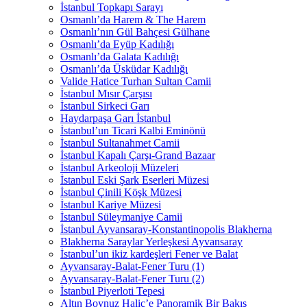
İstanbul Topkapı Sarayı
Osmanlı’da Harem & The Harem
Osmanlı’nın Gül Bahçesi Gülhane
Osmanlı’da Eyüp Kadılığı
Osmanlı’da Galata Kadılığı
Osmanlı’da Üsküdar Kadılığı
Valide Hatice Turhan Sultan Camii
İstanbul Mısır Çarşısı
İstanbul Sirkeci Garı
Haydarpaşa Garı İstanbul
İstanbul’un Ticari Kalbi Eminönü
İstanbul Sultanahmet Camii
İstanbul Kapalı Çarşı-Grand Bazaar
İstanbul Arkeoloji Müzeleri
İstanbul Eski Şark Eserleri Müzesi
İstanbul Çinili Köşk Müzesi
İstanbul Kariye Müzesi
İstanbul Süleymaniye Camii
İstanbul Ayvansaray-Konstantinopolis Blakherna
Blakherna Saraylar Yerleşkesi Ayvansaray
İstanbul’un ikiz kardeşleri Fener ve Balat
Ayvansaray-Balat-Fener Turu (1)
Ayvansaray-Balat-Fener Turu (2)
İstanbul Piyerloti Tepesi
Altın Boynuz Haliç’e Panoramik Bir Bakış