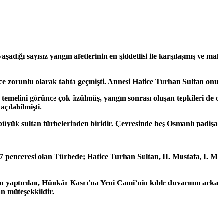
şadığı sayısız yangın afetlerinin en şiddetlisi ile karşılaşmış ve 
ce zorunlu olarak tahta geçmişti. Annesi Hatice Turhan Sultan on
temelini görünce çok üzülmüş, yangın sonrası oluşan tepkileri de 
açılabilmişti.
büyük sultan türbelerinden biridir. Çevresinde beş Osmanlı padiş
7 penceresi olan Türbede; Hatice Turhan Sultan, II. Mustafa, I.
in yaptırılan, Hünkâr Kasrı’na Yeni Cami’nin kıble duvarının arka
an müteşekkildir.