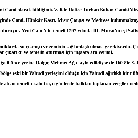
i Cami olarak bildiğimiz Valide Hatice Turhan Sultan Camisi’dir. 
e içinde Cami, Hünkâr Kasrı, Mısır Çarşısı ve Medrese bulunmaktay
duruyor. Yeni Cami’nin temeli 1597 yılında III. Murat’ın eşi Safiy
miktarda su çıkmıştı ve zeminin sağlamlaştırılması gerekiyordu. Çık
çıkarıldı ve temelin oturması için inşaata ara verildi.
ölünce yerine Dalgıç Mehmet Ağa tayin edildiyse de 1603’te Safiy
 bölge eski bir Yahudi yerleşimi olduğu için Yahudi ağırlıklı bir n
e atılan temelin kalıntısı, o günlerde halktan toplanan vergiler ne