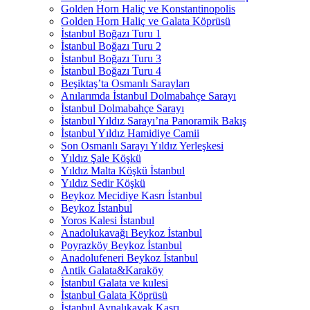
Golden Horn Haliç ve Konstantinopolis
Golden Horn Haliç ve Galata Köprüsü
İstanbul Boğazı Turu 1
İstanbul Boğazı Turu 2
İstanbul Boğazı Turu 3
İstanbul Boğazı Turu 4
Beşiktaş’ta Osmanlı Sarayları
Anılarımda İstanbul Dolmabahçe Sarayı
İstanbul Dolmabahçe Sarayı
İstanbul Yıldız Sarayı’na Panoramik Bakış
İstanbul Yıldız Hamidiye Camii
Son Osmanlı Sarayı Yıldız Yerleşkesi
Yıldız Şale Köşkü
Yıldız Malta Köşkü İstanbul
Yıldız Sedir Köşkü
Beykoz Mecidiye Kasrı İstanbul
Beykoz İstanbul
Yoros Kalesi İstanbul
Anadolukavağı Beykoz İstanbul
Poyrazköy Beykoz İstanbul
Anadolufeneri Beykoz İstanbul
Antik Galata&Karaköy
İstanbul Galata ve kulesi
İstanbul Galata Köprüsü
İstanbul Aynalıkavak Kasrı