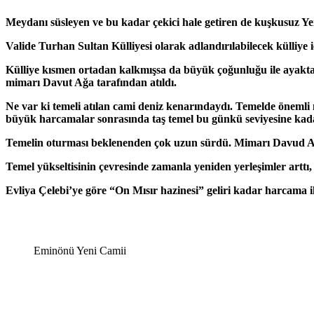
Meydanı süsleyen ve bu kadar çekici hale getiren de kuşkusuz Yen
Valide Turhan Sultan Külliyesi olarak adlandırılabilecek külliy
Külliye kısmen ortadan kalkmışsa da büyük çoğunluğu ile ayakta 
mimarı Davut Ağa tarafından atıldı.
Ne var ki temeli atılan cami deniz kenarındaydı. Temelde önemli 
büyük harcamalar sonrasında taş temel bu günkü seviyesine kadar 
Temelin oturması beklenenden çok uzun sürdü. Mimarı Davud Ağa 
Temel yükseltisinin çevresinde zamanla yeniden yerleşimler arttı,
Evliya Çelebi’ye göre “On Mısır hazinesi” geliri kadar harcama il
Eminönü Yeni Camii